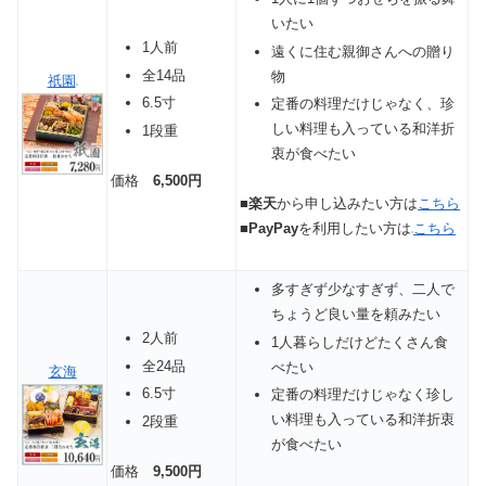
いたい
1人前
遠くに住む親御さんへの贈り
全14品
物
祇園
6.5寸
定番の料理だけじゃなく、珍
しい料理も入っている和洋折
1段重
衷が食べたい
価格
6,500円
■
楽天
から申し込みたい方は
こちら
■
PayPay
を利用したい方は
こちら
多すぎず少なすぎず、二人で
ちょうど良い量を頼みたい
2人前
1人暮らしだけどたくさん食
全24品
べたい
玄海
6.5寸
定番の料理だけじゃなく珍し
い料理も入っている和洋折衷
2段重
が食べたい
価格
9,500円