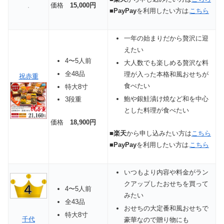
価格
15,000円
■
PayPay
を利用したい方は
こちら
一年の始まりだから贅沢に迎
えたい
4〜5人前
大人数でも楽しめる贅沢な料
全48品
理が入った本格和風おせちが
祝赤重
食べたい
特大8寸
鮑や銀鮭漬け焼など和を中心
3段重
とした料理が食べたい
価格
18,900円
■
楽天
から申し込みたい方は
こちら
■
PayPay
を利用したい方は
こちら
いつもより内容や料金がラン
クアップしたおせちを買って
4〜5人前
みたい
全43品
おせちの大定番和風おせちで
特大8寸
千代
豪華なので贈り物にも