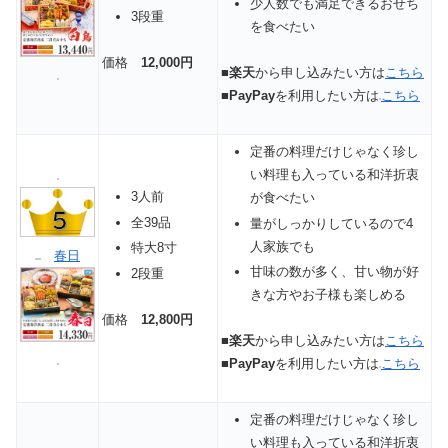
少人数でも満足できるおせち
3段重
を食べたい
価格
12,000円
■
楽天
から申し込みたい方は
こちら
■
PayPay
を利用したい方は
こちら
定番の料理だけじゃなく珍し
い料理も入っている和洋折衷
3人前
が食べたい
全39品
量がしっかりしているので4
人家族でも
特大8寸
春日
甘味の数が多く、甘い物が好
2段重
きな方やお子様も楽しめる
価格
12,800円
■
楽天
から申し込みたい方は
こちら
■
PayPay
を利用したい方は
こちら
定番の料理だけじゃなく珍し
い料理も入っている和洋折衷