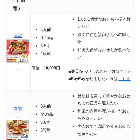
報）
1人に1個ずつおせちを振る舞
いたい
1人前
遠くに住む親御さんへの贈り
高宮
全15品
物
6.5寸
和風の豪華なおせちが食べた
1段重
い
価格
10,000円
■
楽天
から申し込みたい方は
こちら
■
PayPay
を利用したい方は
こちら
見た目も美しく華やかなおせ
ちでお正月を迎えたい
3人前
高羽
和風の定番料理が揃ったおせ
全34品
ちを食べたい
6.5寸
少人数でも満足できるおせち
3段重
を食べたい