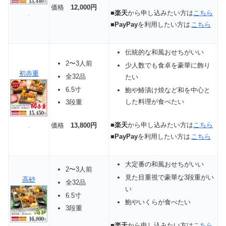
価格
12,000円
■
楽天
から申し込みたい方は
こちら
■
PayPay
を利用したい方は
こちら
伝統的な和風おせちがいい
2〜3人前
少人数でも食卓を豪華に飾り
初赤重
全32品
たい
6.5寸
鮑や鰆漬け焼など和を中心と
した料理が食べたい
3段重
■
楽天
から申し込みたい方は
こちら
価格
13,800円
■
PayPay
を利用したい方は
こちら
大定番の和風おせちがいい
2〜3人前
見た目重視で豪華な3段重がい
高砂
全32品
い
6.5寸
鮑やいくらが食べたい
3段重
■
楽天
から申し込みたい方は
こちら