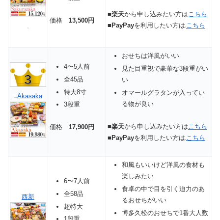
■
楽天
から申し込みたい方は
こちら
価格
13,500円
■
PayPay
を利用したい方は
こちら
おせちは洋風がいい
4〜5人前
見た目重視で豪華な3段重がい
全45品
い
特大8寸
オマールグラタンが入ってい
Akasaka
る物が良い
3段重
■
楽天
から申し込みたい方は
こちら
価格
17,900円
■
PayPay
を利用したい方は
こちら
和風もいいけど洋風の食材も
楽しみたい
6〜7人前
食卓の中で目を引く迫力のあ
全58品
西新
るおせちがいい
超特大
博多久松のおせちで1番大人数
1段重