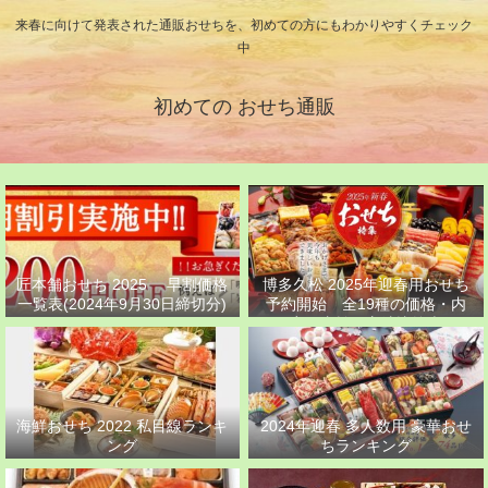
来春に向けて発表された通販おせちを、初めての方にもわかりやすくチェック
中
初めての おせち通販
匠本舗おせち 2025 早割価格
博多久松 2025年迎春用おせち
一覧表(2024年9月30日締切分)
予約開始 全19種の価格・内
容・支払い方法比較表
海鮮おせち 2022 私目線ランキ
2024年迎春 多人数用 豪華おせ
ング
ちランキング