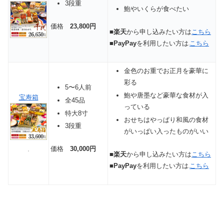
3段重
鮑やいくらが食べたい
価格
23,800円
■
楽天
から申し込みたい方は
こちら
■
PayPay
を利用したい方は
こちら
金色のお重でお正月を豪華に
彩る
5〜6人前
鮑や唐墨など豪華な食材が入
宝寿箱
全45品
っている
特大8寸
おせちはやっぱり和風の食材
3段重
がいっぱい入ったものがいい
価格
30,000円
■
楽天
から申し込みたい方は
こちら
■
PayPay
を利用したい方は
こちら