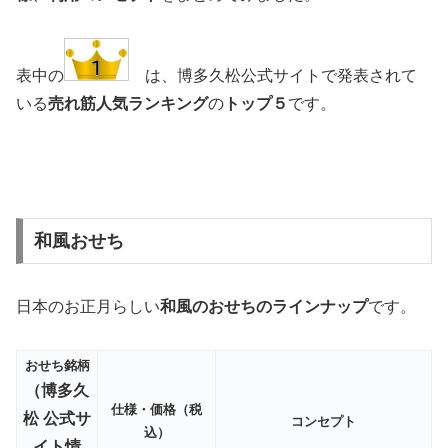
表中の
は、博多久松公式サイトで発表されて
いる
売れ筋人気ランキング
の
トップ５
です。
和風おせち
日本のお正月らしい
和風のおせちのラインナップ
です。
おせち銘柄
（博多久
仕様・価格（税
松 公式サ
コンセプト
込）
イト情