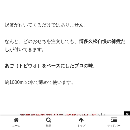
祝箸が付いてくるだけではありません。
なんと、どのおせちを注文しても、
博多久松自慢の雑煮だ
し
が付いてきます。
あご（トビウオ）をベースにしたプロの味
。
約1000mlの水で薄めて使います。
変更・キャンセル 到着日時の選択方法
ホーム
検索
トップ
サイドバー