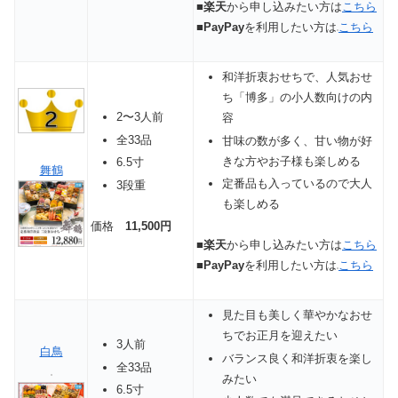
■
楽天
から申し込みたい方は
こちら
■
PayPay
を利用したい方は
こちら
和洋折衷おせちで、人気おせ
ち「博多」の小人数向けの内
2〜3人前
容
全33品
甘味の数が多く、甘い物が好
きな方やお子様も楽しめる
6.5寸
舞鶴
定番品も入っているので大人
3段重
も楽しめる
価格
11,500円
■
楽天
から申し込みたい方は
こちら
■
PayPay
を利用したい方は
こちら
見た目も美しく華やかなおせ
ちでお正月を迎えたい
3人前
白鳥
バランス良く和洋折衷を楽し
全33品
みたい
6.5寸