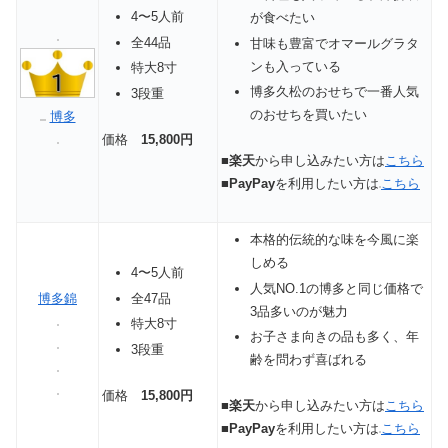
4〜5人前
が食べたい
全44品
甘味も豊富でオマールグラタ
ンも入っている
特大8寸
博多久松のおせちで一番人気
3段重
のおせちを買いたい
博多
価格
15,800円
■
楽天
から申し込みたい方は
こちら
■
PayPay
を利用したい方は
こちら
本格的伝統的な味を今風に楽
しめる
4〜5人前
人気NO.1の博多と同じ価格で
博多錦
全47品
3品多いのが魅力
特大8寸
お子さま向きの品も多く、年
3段重
齢を問わず喜ばれる
価格
15,800円
■
楽天
から申し込みたい方は
こちら
■
PayPay
を利用したい方は
こちら