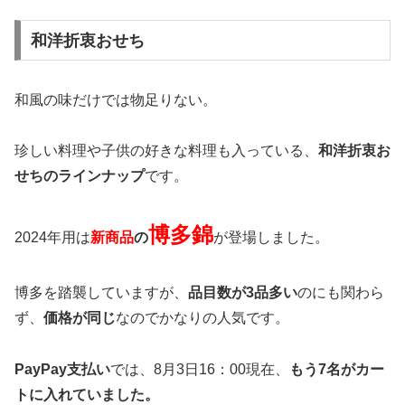
和洋折衷おせち
和風の味だけでは物足りない。
珍しい料理や子供の好きな料理も入っている、
和洋折衷お
せちのラインナップ
です。
博多錦
2024年用は
新商品
の
が登場しました。
博多を踏襲していますが、
品目数が3品多い
のにも関わら
ず、
価格が同じ
なのでかなりの人気です。
PayPay支払い
では、8月3日16：00現在、
もう7名がカー
トに入れていました。