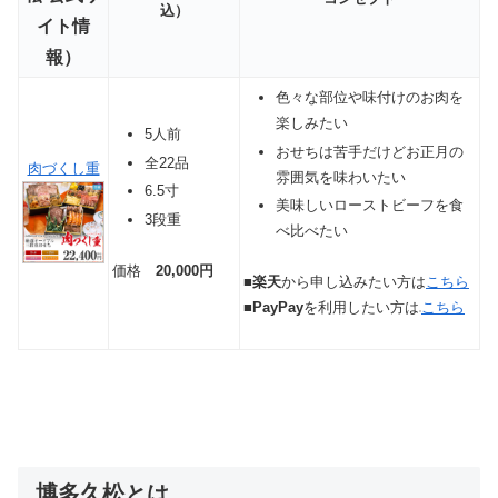
込）
イト情
報）
色々な部位や味付けのお肉を
楽しみたい
5人前
おせちは苦手だけどお正月の
全22品
肉づくし重
雰囲気を味わいたい
6.5寸
美味しいローストビーフを食
3段重
べ比べたい
価格
20,000円
■
楽天
から申し込みたい方は
こちら
■
PayPay
を利用したい方は
こちら
博多久松とは