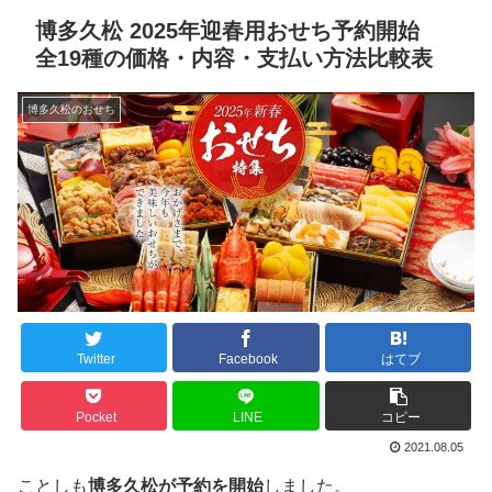
博多久松 2025年迎春用おせち予約開始
全19種の価格・内容・支払い方法比較表
博多久松のおせち
Twitter
Facebook
はてブ
Pocket
LINE
コピー
2021.08.05
ことしも
博多久松が予約を開始
しました。