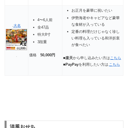
お正月を豪華に祝いたい
伊勢海老やキャビアなど豪華
4〜6人前
な食材が入っている
大名
全47品
定番の料理だけじゃなく珍し
特大8寸
い料理も入っている和洋折衷
3段重
が食べたい
価格
50,000円
■
楽天
から申し込みたい方は
こちら
■
PayPay
を利用したい方は
こちら
洋風おせち