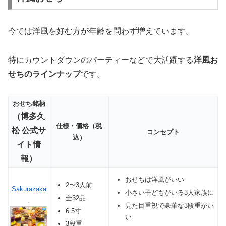
今では洋風を好む方が年齢を問わず増えています。
特にカウントダウンのパーティーなどで大活躍する
洋風お
せちのラインナップ
です。
おせち銘柄
（博多久
仕様・価格（税
松 公式サ
コンセプト
込）
イト情
報）
おせちは洋風がいい
2〜3人前
Sakurazaka
小さい子どもがいる3人家族に
全32品
見た目重視で豪華な3段重がい
6.5寸
い
3段重