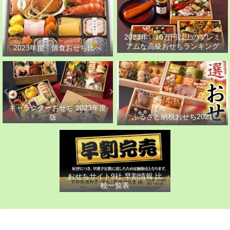
2023年 10万円以上のプレミ
アムな高級おせちランキング
2023年度 個食おせち比べ
キャラクターおせち 2023年度
ふるさと納税おせち2021
版
おせちサイト9社 早割情報 比
較一覧表