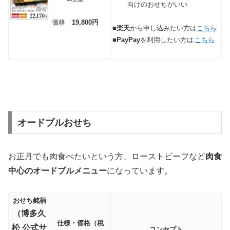
向けのおせちがいい
価格
19,800円
■
楽天
から申し込みたい方は
こちら
■
PayPay
を利用したい方は
こちら
オードブルおせち
お正月でも肉食べたいという方、ローストビーフなど
肉食
中心のオードブルメニュー
になっています。
おせち銘柄
（博多久
仕様・価格（税
松 公式サ
コンセプト