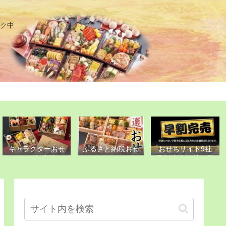
ク中
キャラクターおせ
おせちサイト9社
ふるさと納税おせ
ち 2023年度版
早割情報 比較一覧
ち2021
表