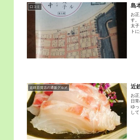
島
口コミ
お正
す。 このブログ、12月24日の記事は「厳選素材使用の「島本」
太子 
トに
近
近鉄百貨店の通販グルメ
お正月
日常の生
ゆっく
して