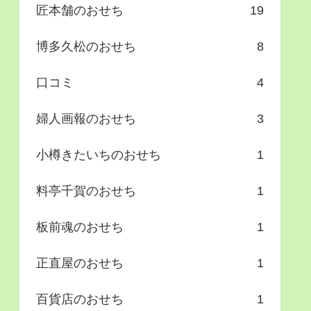
匠本舗のおせち
19
博多久松のおせち
8
口コミ
4
婦人画報のおせち
3
小樽きたいちのおせち
1
料亭千賀のおせち
1
板前魂のおせち
1
正直屋のおせち
1
百貨店のおせち
1