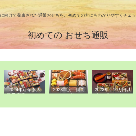
に向けて発表された通販おせちを、初めての方にもわかりやすくチェッ
初めての おせち通販
2024年迎春 多人
2023年 10万円以
2023年度 個食
数用 豪華おせちラ
上のプレミアムな
おせち比べ
ンキング
高級おせちランキ
ング