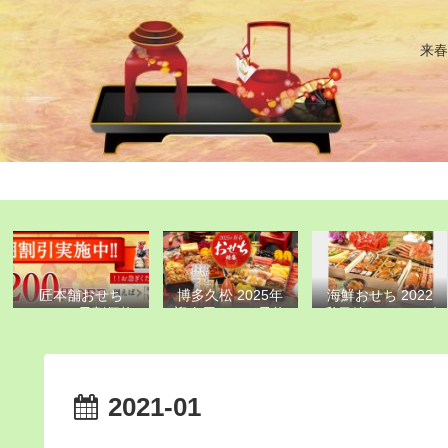
来春
匠本舗おせち
博多久松 2025年
海鮮おせち 2022
2025 早割価格
迎春用おせち予約
私目線ランキング
一覧表(2024年9月
開始 全19種の価
30日締切分)
格・内容・支払い
方法比較表
2021-01