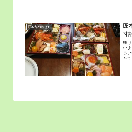
匠
匠本舗のおせち
寸
明け
います。 世界中が大変な思いをした
良い年で
たで